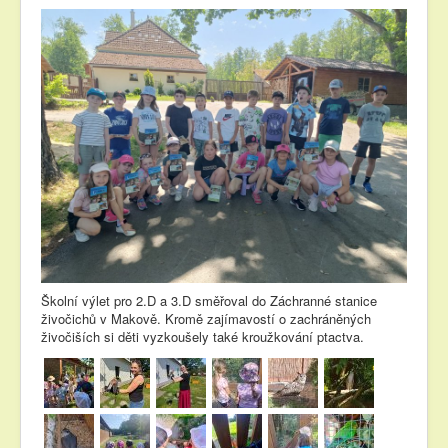
Školní výlet pro 2.D a 3.D směřoval do Záchranné stanice
živočichů v Makově. Kromě zajímavostí o zachráněných
živočiších si děti vyzkoušely také kroužkování ptactva.