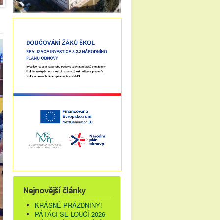
Nejnovější články
KRÁSNÉ PRÁZDNINY!
PÁŤÁCI SE LOUČÍ 2026