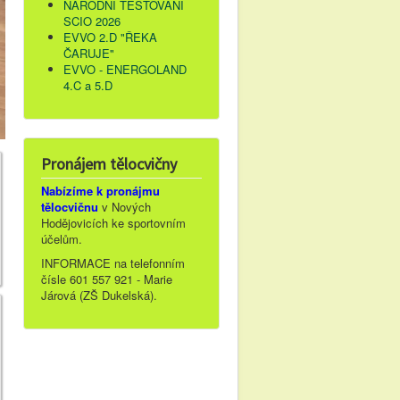
NÁRODNÍ TESTOVÁNÍ
SCIO 2026
EVVO 2.D "ŘEKA
ČARUJE"
EVVO - ENERGOLAND
4.C a 5.D
Pronájem tělocvičny
Nabízíme k pronájmu
tělocvičnu
v Nových
Hodějovicích ke sportovním
účelům.
INFORMACE na telefonním
čísle 601 557 921 - Marie
Járová (ZŠ Dukelská).