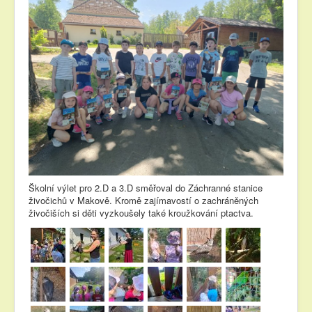
Školní výlet pro 2.D a 3.D směřoval do Záchranné stanice
živočichů v Makově. Kromě zajímavostí o zachráněných
živočiších si děti vyzkoušely také kroužkování ptactva.